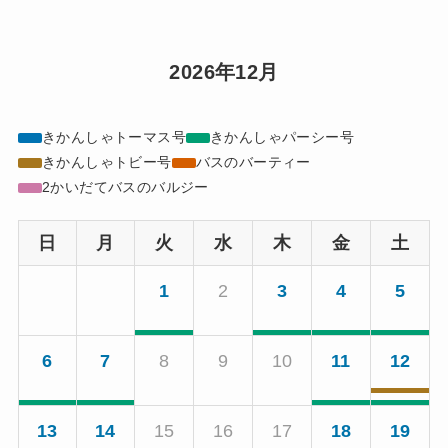
2026年12月
きかんしゃトーマス号
きかんしゃパーシー号
きかんしゃトビー号
バスのバーティー
2かいだてバスのバルジー
日
月
火
水
木
金
土
1
2
3
4
5
6
7
8
9
10
11
12
13
14
15
16
17
18
19