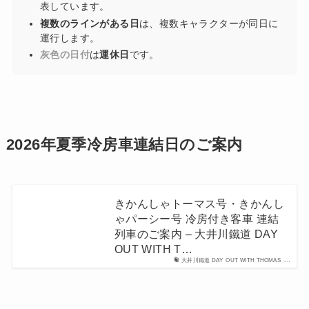
表しています。
複数のラインがある日
は、複数キャラクターが同日に
運行します。
灰色の日付
は
運休日
です。
2026年夏季冷房車連結日のご案内
きかんしゃトーマス号・きかんし
ゃパーシー号 冷房付き客車 連結
列車のご案内 – 大井川鐵道 DAY
OUT WITH T…
大井川鐵道 DAY OUT WITH THOMAS -…