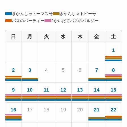
きかんしゃトーマス号
きかんしゃトビー号
バスのバーティー
2かいだてバスのバルジー
日
月
火
水
木
金
土
1
2
3
4
5
6
7
8
9
10
11
12
13
14
15
16
17
18
19
20
21
22