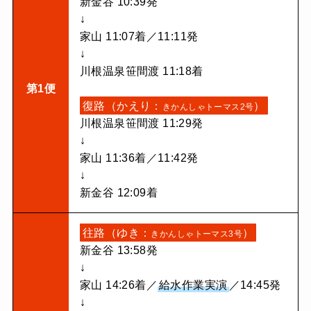
新金谷 10:39発
↓
家山 11:07着／11:11発
↓
川根温泉笹間渡 11:18着
第1便
復路（かえり：
）
きかんしゃトーマス2号
川根温泉笹間渡 11:29発
↓
家山 11:36着／11:42発
↓
新金谷 12:09着
往路（ゆき：
）
きかんしゃトーマス3号
新金谷 13:58発
↓
家山 14:26着／
給水作業実演
／14:45発
↓