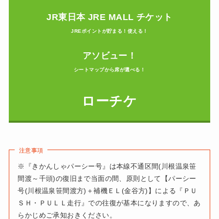
JR東日本 JRE MALL チケット
JREポイントが貯まる！使える！
アソビュー！
シートマップから席が選べる！
ローチケ
注意事項
※『きかんしゃパーシー号』は本線不通区間(川根温泉笹
間渡～千頭)の復旧まで当面の間、原則として【パーシー
号(川根温泉笹間渡方)＋補機ＥＬ(金谷方)】による『ＰＵ
ＳＨ・ＰＵＬＬ走行』での往復が基本になりますので、あ
らかじめご承知おきください。