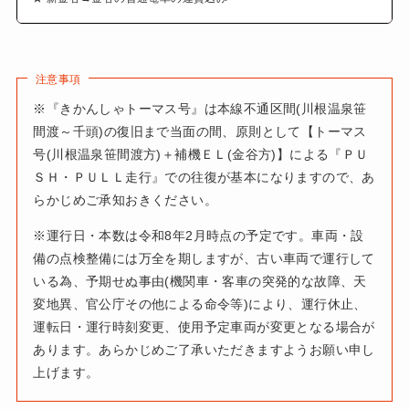
注意事項
※『きかんしゃトーマス号』は本線不通区間(川根温泉笹
間渡～千頭)の復旧まで当面の間、原則として【トーマス
号(川根温泉笹間渡方)＋補機ＥＬ(金谷方)】による『ＰＵ
ＳＨ・ＰＵＬＬ走行』での往復が基本になりますので、あ
らかじめご承知おきください。
※運行日・本数は令和8年2月時点の予定です。車両・設
備の点検整備には万全を期しますが、古い車両で運行して
いる為、予期せぬ事由(機関車・客車の突発的な故障、天
変地異、官公庁その他による命令等)により、運行休止、
運転日・運行時刻変更、使用予定車両が変更となる場合が
あります。あらかじめご了承いただきますようお願い申し
上げます。