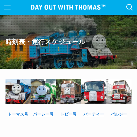
時刻表・運行スケジュール
トーマス号
パーシー号
トビー号
バーティー
バルジー