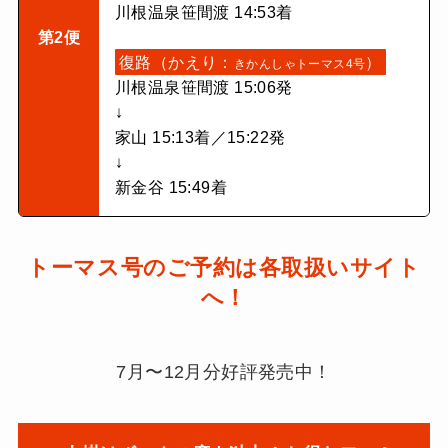
川根温泉笹間渡 14:53着
第2便
復路（かえり：
）
きかんしゃトーマス4号
川根温泉笹間渡 15:06発
↓
家山 15:13着／15:22発
↓
新金谷 15:49着
トーマス号のご予約は各取扱いサイト
へ！
7月〜12月分好評発売中！